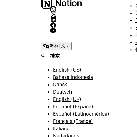
简体中文
English (US)
Bahasa Indonesia
Dansk
Deutsch
English (UK)
Español (España)
Español (Latinoamérica)
Français (France)
Italiano
Nederlands