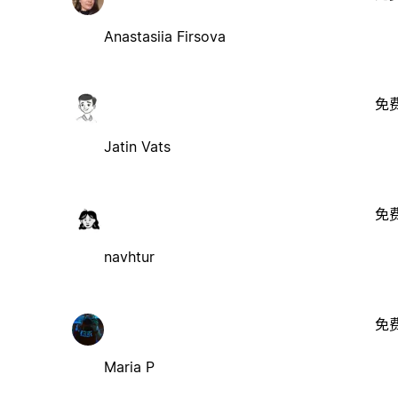
Anastasiia Firsova
免
Jatin Vats
免
navhtur
免
Maria P