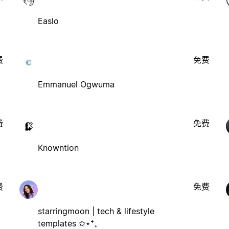
Easlo
费
免费
Emmanuel Ogwuma
费
免费
Knowntion
费
免费
starringmoon | tech & lifestyle
templates ✩⋆⁺₊