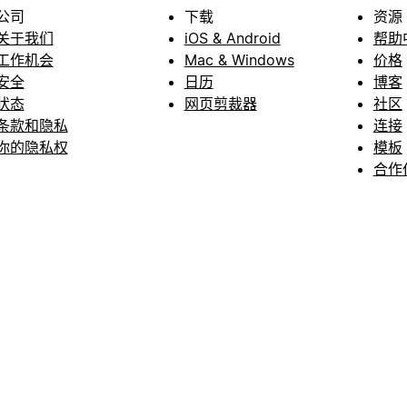
公司
下载
资源
关于我们
iOS & Android
帮助
工作机会
Mac & Windows
价格
安全
日历
博客
状态
网页剪裁器
社区
条款和隐私
连接
你的隐私权
模板
合作