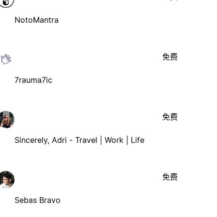
NotoMantra
免费
7rauma7ic
免费
Sincerely, Adri - Travel | Work | Life
免费
Sebas Bravo