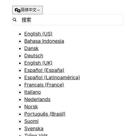
简体中文
English (US)
Bahasa Indonesia
Dansk
Deutsch
English (UK)
Español (España)
Español (Latinoamérica)
Français (France)
Italiano
Nederlands
Norsk
Português (Brasil)
Suomi
Svenska
Tiếng Việt