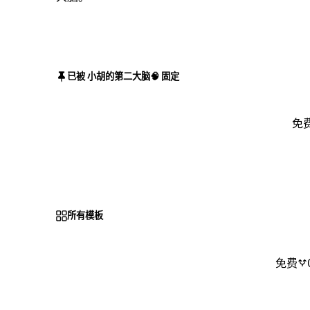
已被 小胡的第二大脑🧠 固定
免
所有模板
免费