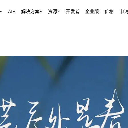
AI
解决方案
资源
开发者
企业版
价格
申