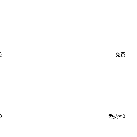
费
免费
0
免费
0