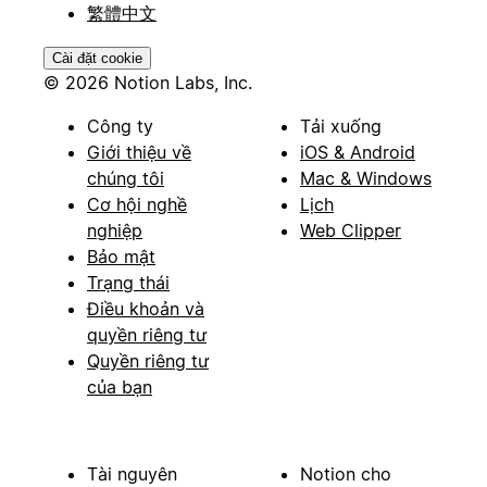
繁體中文
Cài đặt cookie
© 2026 Notion Labs, Inc.
Công ty
Tải xuống
Giới thiệu về
iOS & Android
chúng tôi
Mac & Windows
Cơ hội nghề
Lịch
nghiệp
Web Clipper
Bảo mật
Trạng thái
Điều khoản và
quyền riêng tư
Quyền riêng tư
của bạn
Tài nguyên
Notion cho