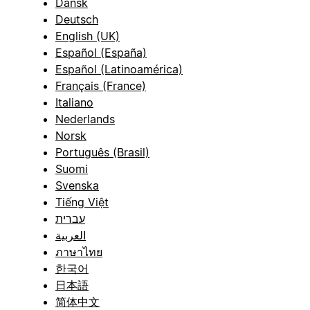
Dansk
Deutsch
English (UK)
Español (España)
Español (Latinoamérica)
Français (France)
Italiano
Nederlands
Norsk
Português (Brasil)
Suomi
Svenska
Tiếng Việt
עברית
العربية
ภาษาไทย
한국어
日本語
简体中文