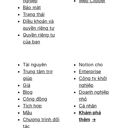
nghiệp
Web Clipper
Bảo mật
Trạng thái
Điều khoản và
quyền riêng tư
Quyền riêng tư
của bạn
Tài nguyên
Notion cho
Trung tâm trợ
Enterprise
giúp
Công ty khởi
Giá
nghiệp
Blog
Doanh nghiệp
Cộng đồng
nhỏ
Tích hợp
Cá nhân
Mẫu
Khám phá
Chương trình đối
thêm
→
tác