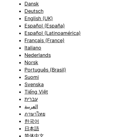
Dansk
Deutsch
English (UK)
Español (España)
Español (Latinoamérica)
Français (France)
Italiano
Nederlands
Norsk
Português (Brasil)
Suomi
Svenska
Tiếng Việt
עברית
العربية
ภาษาไทย
한국어
日本語
简体中文