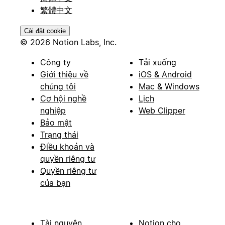
繁體中文
Cài đặt cookie
© 2026 Notion Labs, Inc.
Công ty
Tải xuống
Giới thiệu về
iOS & Android
chúng tôi
Mac & Windows
Cơ hội nghề
Lịch
nghiệp
Web Clipper
Bảo mật
Trạng thái
Điều khoản và
quyền riêng tư
Quyền riêng tư
của bạn
Tài nguyên
Notion cho