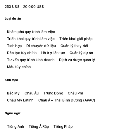
250 US$ - 20.000 US$
Loại dự án
Khám phá quy trình làm việc
Triển khai quy trình làm việc
Triển khai giải pháp
Tích hợp
Di chuyển dữ liệu
Quản lý thay đổi
Đào tạo tùy chỉnh
Hỗ trợ liên tục
Quản lý dự án
Tư vấn quy trình kinh doanh
Dịch vụ được quản lý
Mẫu tùy chỉnh
Khu vực
Bắc Mỹ
Châu Âu
Trung Đông
Châu Phi
Châu Mỹ Latinh
Châu Á – Thái Bình Dương (APAC)
Ngôn ngữ
Tiếng Anh
Tiếng Ả Rập
Tiếng Pháp