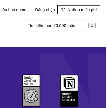
 cầu bản demo
Đăng nhập
Tải Notion miễn phí