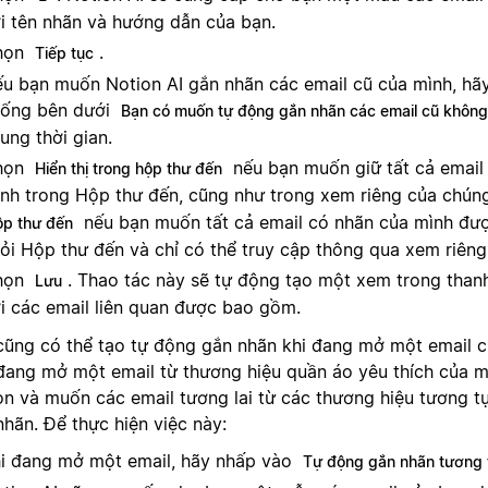
i tên nhãn và hướng dẫn của bạn.
họn
.
Tiếp tục
u bạn muốn Notion AI gắn nhãn các email cũ của mình, h
ống bên dưới
Bạn có muốn tự động gắn nhãn các email cũ không
ung thời gian.
họn
nếu bạn muốn giữ tất cả email
Hiển thị trong hộp thư đến
nh trong Hộp thư đến, cũng như trong xem riêng của chú
nếu bạn muốn tất cả email có nhãn của mình đư
ộp thư đến
ỏi Hộp thư đến và chỉ có thể truy cập thông qua xem riêng
họn
. Thao tác này sẽ tự động tạo một xem trong than
Lưu
i các email liên quan được bao gồm.
cũng có thể tạo tự động gắn nhãn khi đang mở một email cụ
đang mở một email từ thương hiệu quần áo yêu thích của m
on và muốn các email tương lai từ các thương hiệu tương 
nhãn. Để thực hiện việc này:
i đang mở một email, hãy nhấp vào
Tự động gắn nhãn tương 