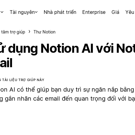
p
Tài nguyên
Nhà phát triển
Enterprise
Giá
Yêu
 tâm trợ giúp
Thư Notion
ử dụng Notion AI với No
ail
 TÀI LIỆU TRỢ GIÚP NÀY
ion AI có thể giúp bạn duy trì sự ngăn nắp bằng
g gắn nhãn các email đến quan trọng đối với bạ