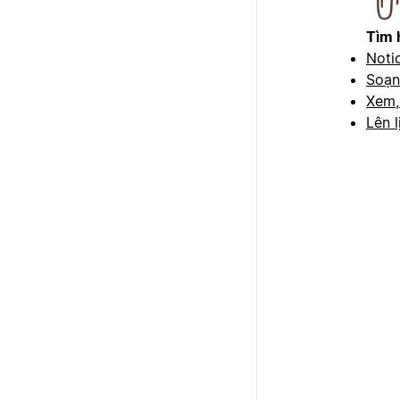
Tìm 
Notio
Soạn
Xem,
Lên l