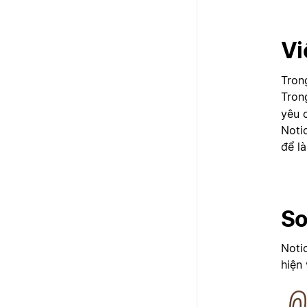
Vi
Trong
Tron
yêu 
Noti
để l
So
Noti
hiện