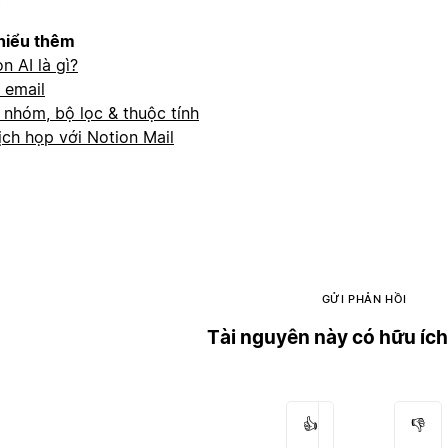
hiểu thêm
n AI là gì?
 email
 nhóm, bộ lọc & thuộc tính
ịch họp với Notion Mail
GỬI PHẢN HỒI
Tài nguyên này có hữu íc
👍
👎