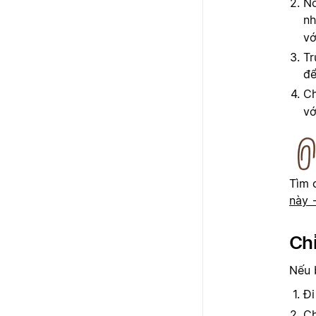
No
nh
vớ
Tr
để
C
vớ
Tìm 
này 
Chỉ
Nếu 
Đi
C