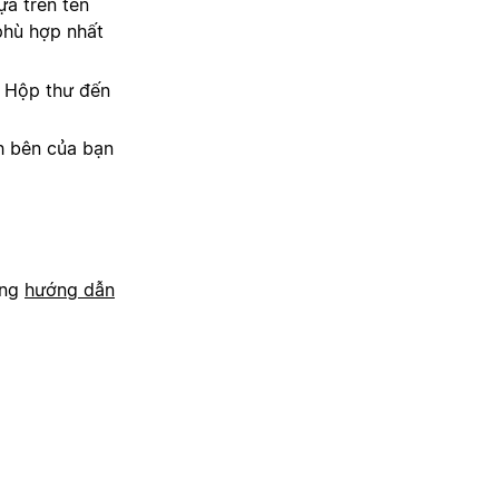
a trên tên
phù hợp nhất
i Hộp thư đến
h bên của bạn
ong
hướng dẫn