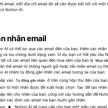
chỉ email, mỗi địa chỉ email đó sẽ cần được kết nối với một
có Notion AI.
n nhãn email
on AI có thể lọc qua các email đến của bạn, thêm các nhãn
g và lưu chúng dưới dạng xem. Ví dụ: bạn có thể yêu cầu N
 tất cả các email liên quan đến mua sắm của bạn là
Mua s
gắn thẻ email từ những người gửi hoặc tên miền email cụ th
on AI nhằm tự động gắn nhãn các email tương lai của bạn:
hấp vào
ở trên cùng hộp thư đến của bạn
Tự động gắn nhãn
ọn từ một nhãn được đề xuất hoặc chọn
để tạo nhãn 
Tạo
ập tên cho nhãn của bạn, cùng với các hướng dẫn để Noti
ằm xác định các email mà bạn muốn gắn nhãn.
họn
. Notion AI sẽ cung cấp cho bạn một mẫu các email
⬆️