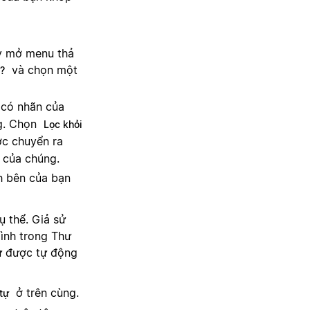
ãy mở menu thả
và chọn một
?
 có nhãn của
ng. Chọn
Lọc khỏi
ợc chuyển ra
 của chúng.
h bên của bạn
 thể. Giả sử
ình trong Thư
tự được tự động
ở trên cùng.
tự