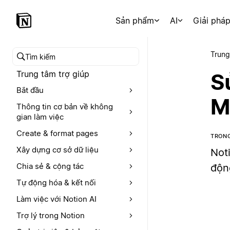
Sản phẩm
AI
Giải phá
Trung
Tìm kiếm trong trung tâm trợ giúp
Trung tâm trợ giúp
S
Bắt đầu
M
Thông tin cơ bản về không
gian làm việc
Create & format pages
TRONG
Xây dựng cơ sở dữ liệu
Not
Chia sẻ & cộng tác
độn
Tự động hóa & kết nối
Làm việc với Notion AI
Trợ lý trong Notion