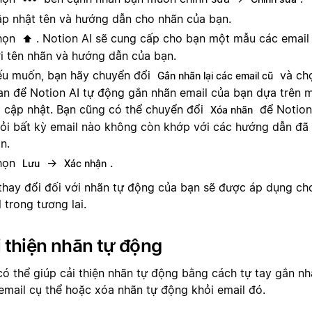
p nhật tên và hướng dẫn cho nhãn của bạn.
họn
. Notion AI sẽ cung cấp cho bạn một mẫu các email
⬆️
i tên nhãn và hướng dẫn của bạn.
u muốn, bạn hãy chuyển đổi
và chọ
Gắn nhãn lại các email cũ
an để Notion AI tự động gắn nhãn email của bạn dựa trên 
 cập nhật. Bạn cũng có thể chuyển đổi
để Notion
Xóa nhãn
ỏi bất kỳ email nào không còn khớp với các hướng dẫn đã
n.
họn
→
.
Lưu
Xác nhận
thay đổi đối với nhãn tự động của bạn sẽ được áp dụng cho
 trong tương lai.
 thiện nhãn tự động
có thể giúp cải thiện nhãn tự động bằng cách tự tay gắn n
email cụ thể hoặc xóa nhãn tự động khỏi email đó.