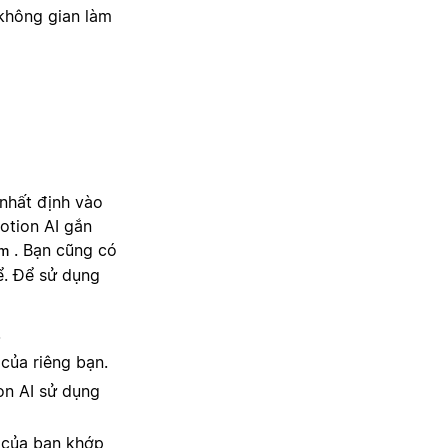
 không gian làm
 nhất định vào
otion AI gắn
. Bạn cũng có
ắm
ể. Để sử dụng
.
của riêng bạn.
on AI sử dụng
 của bạn khớp