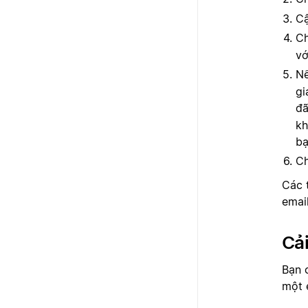
Cậ
C
vớ
Nế
gi
đã
kh
bạ
C
Các 
email
Cải
Bạn 
một 