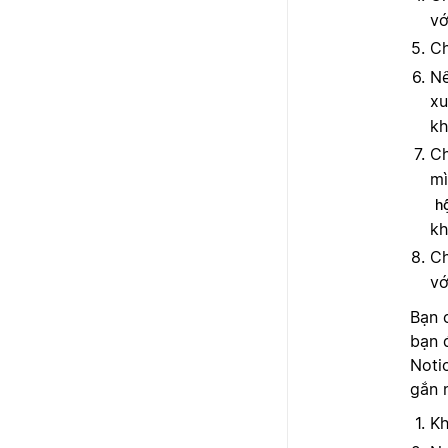
vớ
C
Nế
xu
kh
C
mì
h
kh
C
vớ
Bạn 
bạn 
Noti
gắn 
Kh