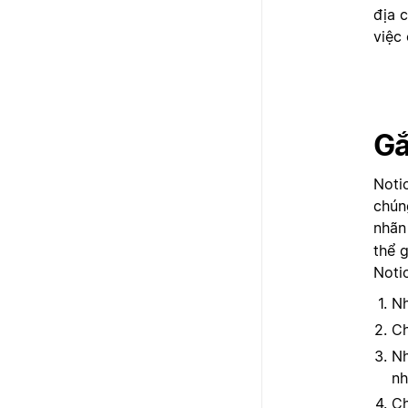
địa 
việc 
Gắ
Noti
chún
nhãn
thể 
Noti
N
Ch
Nh
nh
C