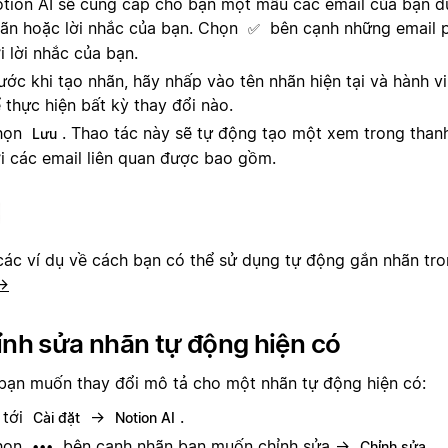
tion AI sẽ cung cấp cho bạn một mẫu các email của bạn dự
ãn hoặc lời nhắc của bạn. Chọn
bên cạnh những email 
✅
i lời nhắc của bạn.
ước khi tạo nhãn, hãy nhấp vào tên nhãn hiện tại và hành v
 thực hiện bất kỳ thay đổi nào.
họn
. Thao tác này sẽ tự động tạo một xem trong than
Lưu
i các email liên quan được bao gồm.
các ví dụ về cách bạn có thể sử dụng tự động gắn nhãn tr
→
nh sửa nhãn tự động hiện có
bạn muốn thay đổi mô tả cho một nhãn tự động hiện có:
 tới
→
.
Cài đặt
Notion AI
họn
bên cạnh nhãn bạn muốn chỉnh sửa →
.
•••
Chỉnh sửa