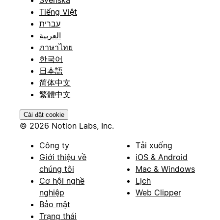
Svenska
Tiếng Việt
עברית
العربية
ภาษาไทย
한국어
日本語
简体中文
繁體中文
Cài đặt cookie
© 2026 Notion Labs, Inc.
Công ty
Tải xuống
Giới thiệu về
iOS & Android
chúng tôi
Mac & Windows
Cơ hội nghề
Lịch
nghiệp
Web Clipper
Bảo mật
Trạng thái