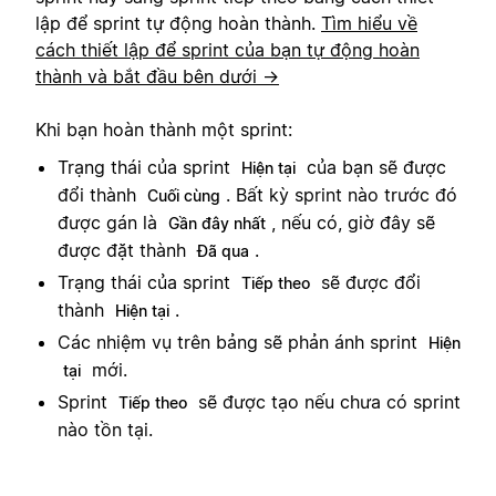
lập để sprint tự động hoàn thành.
Tìm hiểu về
cách thiết lập để sprint của bạn tự động hoàn
thành và bắt đầu bên dưới →
Khi bạn hoàn thành một sprint:
Trạng thái của sprint
của bạn sẽ được
Hiện tại
đổi thành
. Bất kỳ sprint nào trước đó
Cuối cùng
được gán là
, nếu có, giờ đây sẽ
Gần đây nhất
được đặt thành
.
Đã qua
Trạng thái của sprint
sẽ được đổi
Tiếp theo
thành
.
Hiện tại
Các nhiệm vụ trên bảng sẽ phản ánh sprint
Hiện
mới.
tại
Sprint
sẽ được tạo nếu chưa có sprint
Tiếp theo
nào tồn tại.