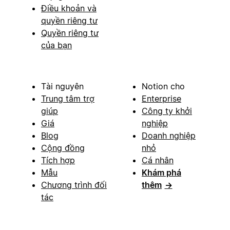
Điều khoản và
quyền riêng tư
Quyền riêng tư
của bạn
Tài nguyên
Notion cho
Trung tâm trợ
Enterprise
giúp
Công ty khởi
Giá
nghiệp
Blog
Doanh nghiệp
Cộng đồng
nhỏ
Tích hợp
Cá nhân
Mẫu
Khám phá
Chương trình đối
thêm
→
tác