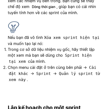
xem các nhiệm vụ bên trong. Bạn cũng sẽ thấy
chế độ xem
, giúp bạn có cái nhìn
Dòng thời gian
tuyến tính hơn về các sprint của mình.
Nếu bạn đã vô tình Xóa
xem sprint hiện tại
và muốn tạo lại nó:
Trong cơ sở dữ liệu nhiệm vụ gốc, hãy thiết lập
một xem mà bạn sẽ dùng cho
Sprint hiện
của mình.
tại xem
Chọn menu cài đặt ở trên cùng bên phải →
Cài
→
→
đặt khác
Sprint
Quản lý sprint từ
.
xem này
Lập kế hoạch cho một sprint