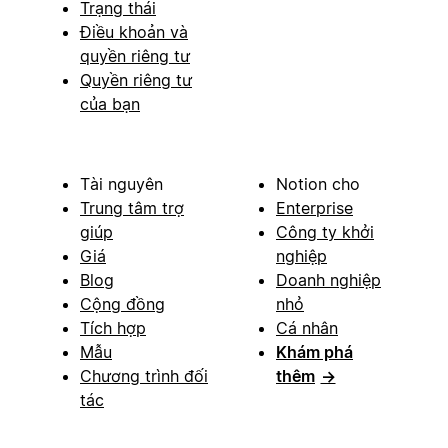
Trạng thái
Điều khoản và
quyền riêng tư
Quyền riêng tư
của bạn
Tài nguyên
Notion cho
Trung tâm trợ
Enterprise
giúp
Công ty khởi
Giá
nghiệp
Blog
Doanh nghiệp
Cộng đồng
nhỏ
Tích hợp
Cá nhân
Mẫu
Khám phá
Chương trình đối
thêm
→
tác