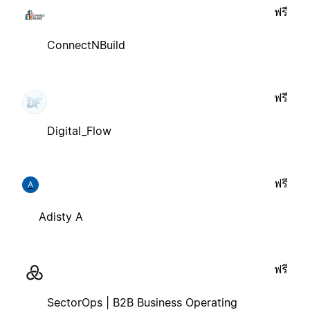
ฟรี
ConnectNBuild
ฟรี
Digital_Flow
ฟรี
A
Adisty A
ฟรี
SectorOps | B2B Business Operating