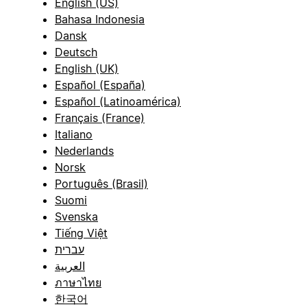
English (US)
Bahasa Indonesia
Dansk
Deutsch
English (UK)
Español (España)
Español (Latinoamérica)
Français (France)
Italiano
Nederlands
Norsk
Português (Brasil)
Suomi
Svenska
Tiếng Việt
עברית
العربية
ภาษาไทย
한국어