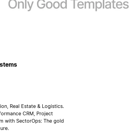
ystems
n, Real Estate & Logistics.
rformance CRM, Project
rm with SectorOps: The gold
ure.