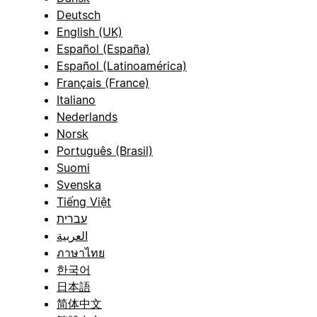
Deutsch
English (UK)
Español (España)
Español (Latinoamérica)
Français (France)
Italiano
Nederlands
Norsk
Português (Brasil)
Suomi
Svenska
Tiếng Việt
עברית
العربية
ภาษาไทย
한국어
日本語
简体中文