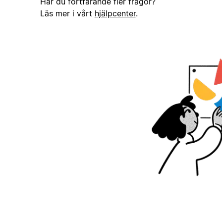
Har du fortfarande fler frågor?
Läs mer i vårt
hjälpcenter
.