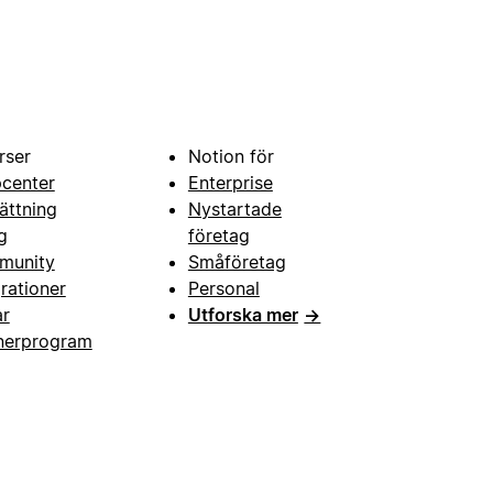
rser
Notion för
pcenter
Enterprise
ättning
Nystartade
g
företag
munity
Småföretag
grationer
Personal
ar
Utforska mer
→
nerprogram