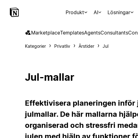
Produkt
AI
Lösningar
Marketplace
Templates
Agents
Consultants
Con
Kategorier
Privatliv
Årstider
Jul
Jul-mallar
Effektivisera planeringen inför 
julmallar. De här mallarna hjälpe
organiserad och stressfri med
julen med hjälp av funktioner för