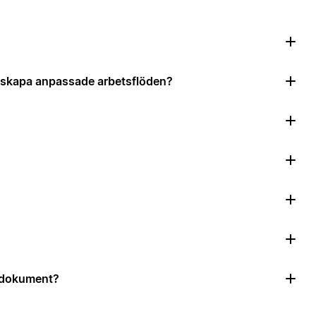
?
tt skapa anpassade arbetsflöden?
r dokument?