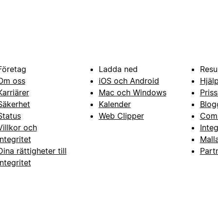
Företag
Ladda ned
Resu
Om oss
iOS och Android
Hjäl
Karriärer
Mac och Windows
Priss
Säkerhet
Kalender
Blog
Status
Web Clipper
Com
Villkor och
Inte
integritet
Mall
Dina rättigheter till
Part
integritet