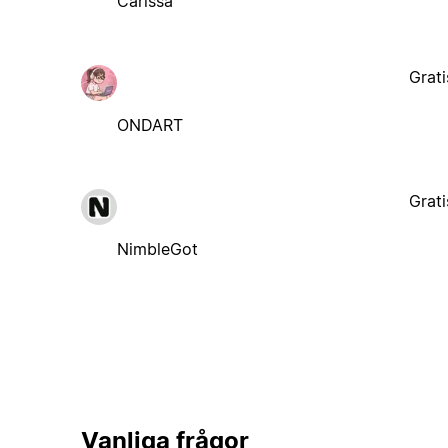
Carissa
Grati
ONDART
Grati
NimbleGot
Vanliga frågor