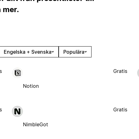
h mer.
Engelska + Svenska
Populära
s
Gratis
Notion
s
Gratis
NimbleGot