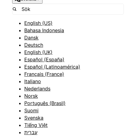
English (US)
Bahasa Indonesia
Dansk
Deutsch
English (UK)
Español (España)
Español (Latinoamérica)
Français (France)
Italiano
Nederlands
Norsk
Português (Brasil)
Suomi
Svenska
Tiếng Việt
עברית