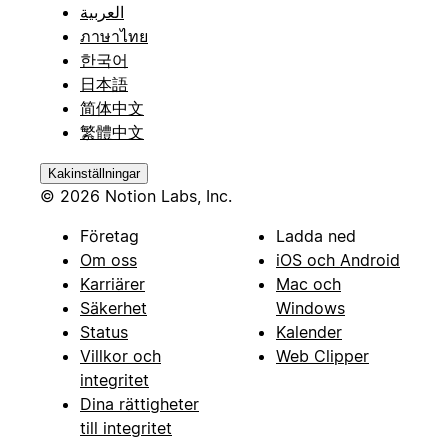
العربية
ภาษาไทย
한국어
日本語
简体中文
繁體中文
Kakinställningar
© 2026 Notion Labs, Inc.
Företag
Ladda ned
Om oss
iOS och Android
Karriärer
Mac och
Säkerhet
Windows
Status
Kalender
Villkor och
Web Clipper
integritet
Dina rättigheter
till integritet