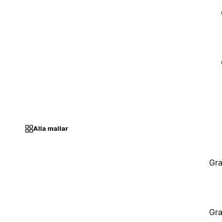
Alla mallar
Gra
Gra