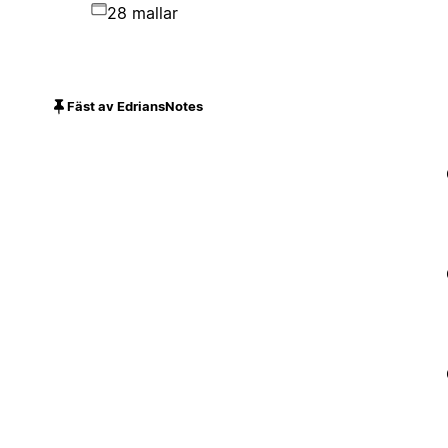
28 mallar
Fäst av EdriansNotes