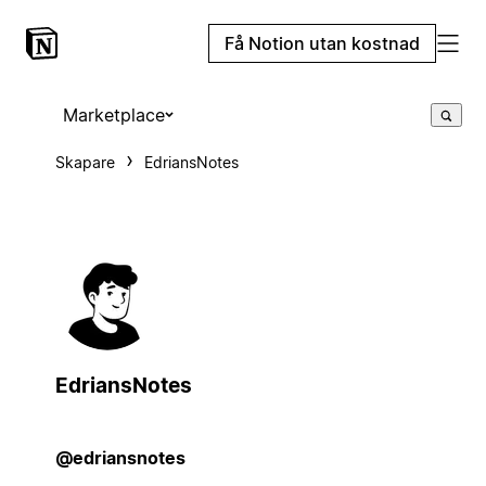
Få Notion utan kostnad
Marketplace
Skapare
EdriansNotes
EdriansNotes
@edriansnotes