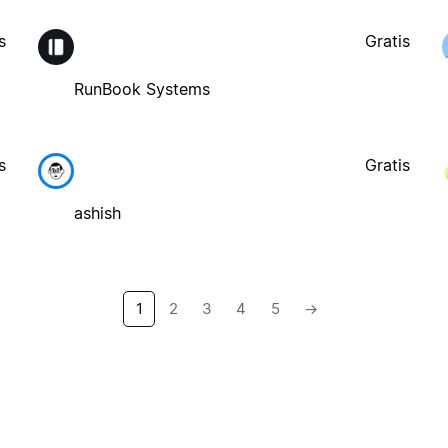
s
Gratis
RunBook Systems
s
Gratis
ashish
1
2
3
4
5
→