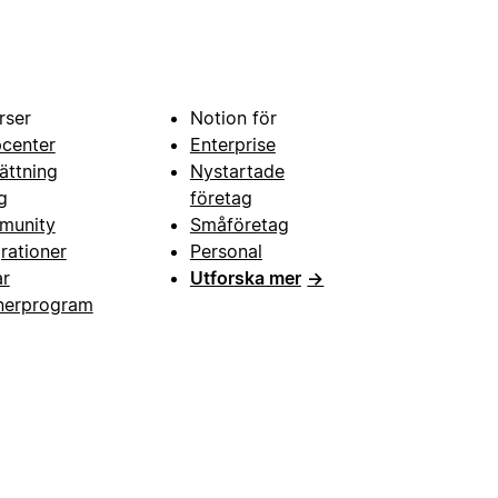
rser
Notion för
pcenter
Enterprise
ättning
Nystartade
g
företag
munity
Småföretag
grationer
Personal
ar
Utforska mer
→
nerprogram