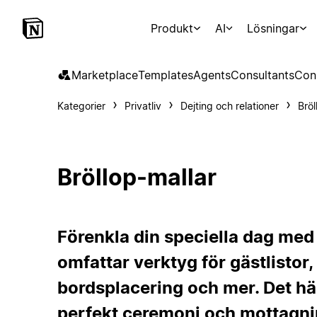
Produkt
AI
Lösningar
Marketplace
Templates
Agents
Consultants
Con
Kategorier
Privatliv
Dejting och relationer
Bröl
Bröllop-mallar
Förenkla din speciella dag med
omfattar verktyg för gästlistor
bordsplacering och mer. Det här
perfekt ceremoni och mottagni