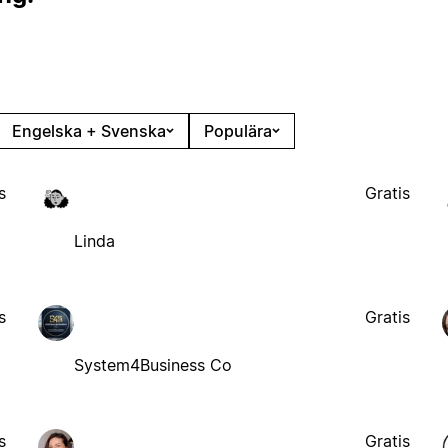
Engelska + Svenska
Populära
s
Gratis
Linda
s
Gratis
System4Business Co
s
Gratis