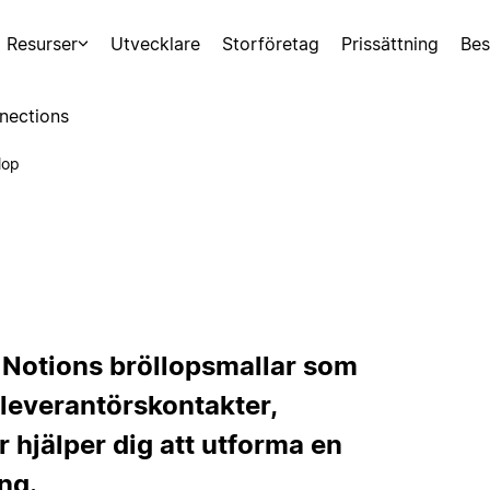
Resurser
Utvecklare
Storföretag
Prissättning
Bes
nections
lop
 Notions bröllopsmallar som
, leverantörskontakter,
 hjälper dig att utforma en
ng.