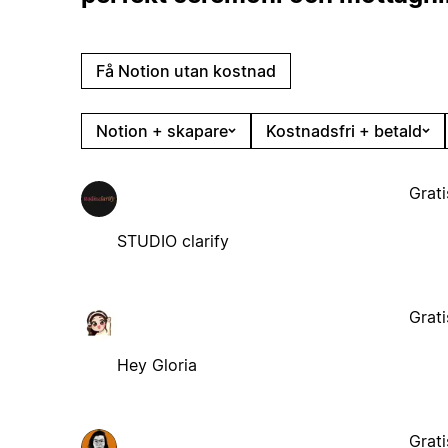
Få Notion utan kostnad
Notion + skapare
Kostnadsfri + betald
Grati
STUDIO clarify
Grati
Hey Gloria
Grati