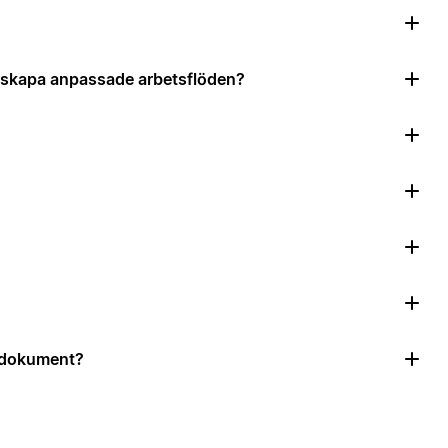
?
tt skapa anpassade arbetsflöden?
r dokument?