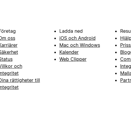
Företag
Ladda ned
Resu
Om oss
iOS och Android
Hjäl
Karriärer
Mac och Windows
Priss
Säkerhet
Kalender
Blog
Status
Web Clipper
Com
Villkor och
Inte
integritet
Mall
Dina rättigheter till
Part
integritet