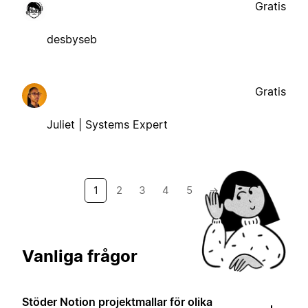
Gratis
desbyseb
Gratis
Juliet | Systems Expert
1
2
3
4
5
→
Vanliga frågor
Stöder Notion projektmallar för olika