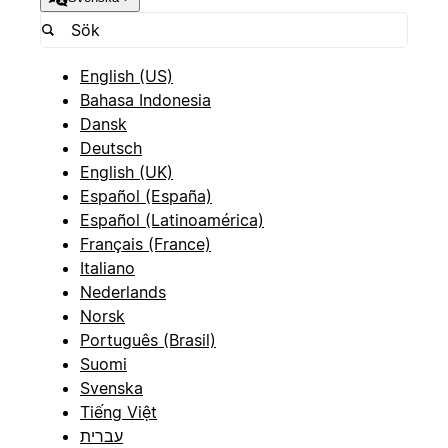
English (US)
Bahasa Indonesia
Dansk
Deutsch
English (UK)
Español (España)
Español (Latinoamérica)
Français (France)
Italiano
Nederlands
Norsk
Português (Brasil)
Suomi
Svenska
Tiếng Việt
עברית