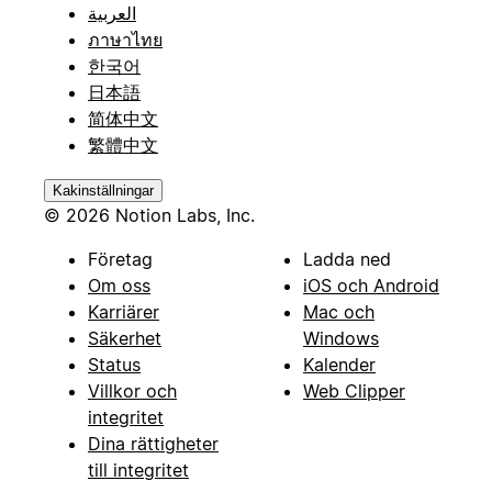
العربية
ภาษาไทย
한국어
日本語
简体中文
繁體中文
Kakinställningar
© 2026 Notion Labs, Inc.
Företag
Ladda ned
Om oss
iOS och Android
Karriärer
Mac och
Säkerhet
Windows
Status
Kalender
Villkor och
Web Clipper
integritet
Dina rättigheter
till integritet