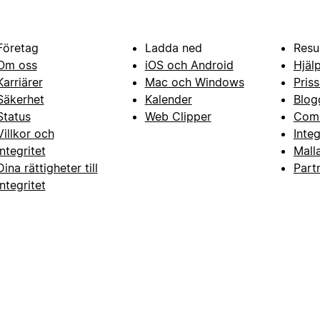
Företag
Ladda ned
Resu
Om oss
iOS och Android
Hjäl
Karriärer
Mac och Windows
Priss
Säkerhet
Kalender
Blog
Status
Web Clipper
Com
Villkor och
Inte
integritet
Mall
Dina rättigheter till
Part
integritet