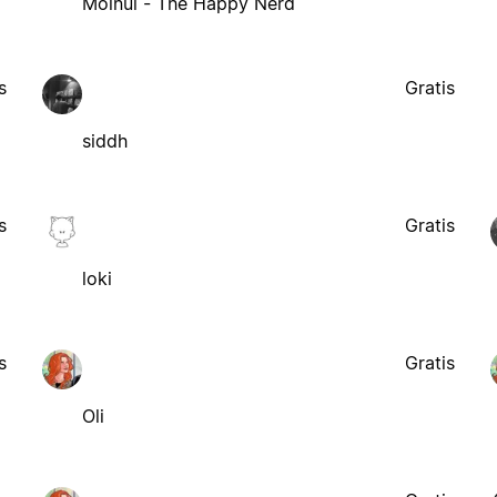
Moinul - The Happy Nerd
s
Gratis
siddh
s
Gratis
loki
s
Gratis
Oli