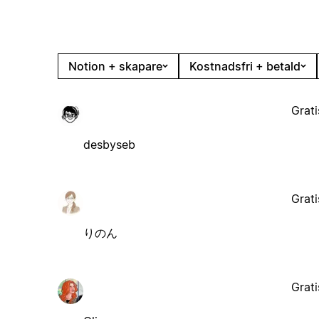
Notion + skapare
Kostnadsfri + betald
Grati
desbyseb
Grati
りのん
Grati