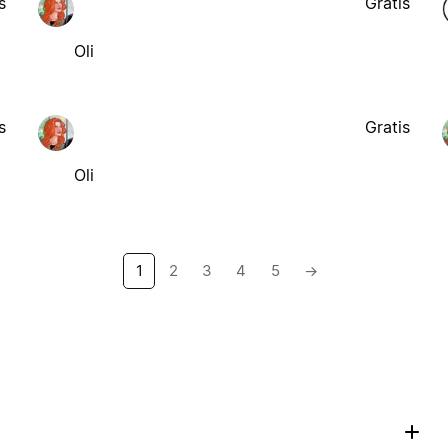
s
Gratis
Oli
s
Gratis
Oli
1
2
3
4
5
→
?