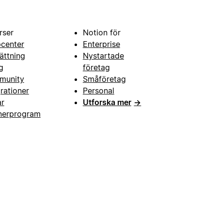
rser
Notion för
pcenter
Enterprise
ättning
Nystartade
g
företag
munity
Småföretag
grationer
Personal
ar
Utforska mer
→
nerprogram