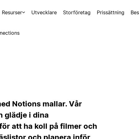
Resurser
Utvecklare
Storföretag
Prissättning
Bes
nections
ed Notions mallar. Vår
 glädje i dina
för att ha koll på filmer och
läslistor och planera inför