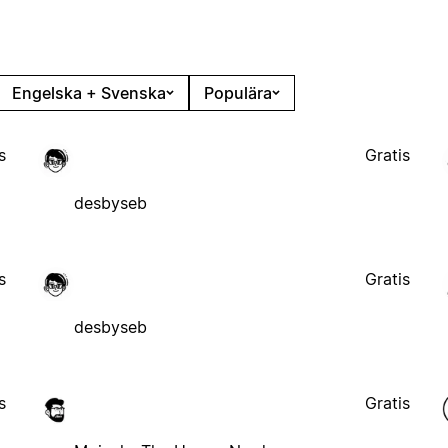
Engelska + Svenska
Populära
s
Gratis
desbyseb
s
Gratis
desbyseb
s
Gratis