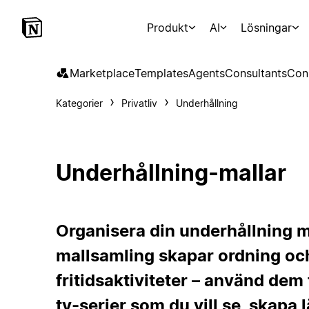
Produkt
AI
Lösningar
Marketplace
Templates
Agents
Consultants
Con
Kategorier
Privatliv
Underhållning
Underhållning-mallar
Organisera din underhållning m
mallsamling skapar ordning och
fritidsaktiviteter – använd dem 
tv-serier som du vill se, skapa 