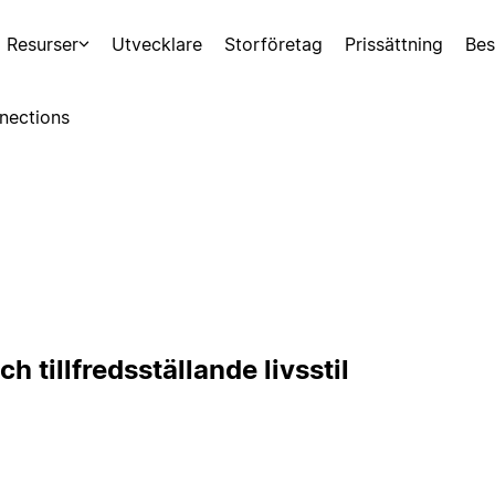
Resurser
Utvecklare
Storföretag
Prissättning
Bes
nections
h tillfredsställande livsstil