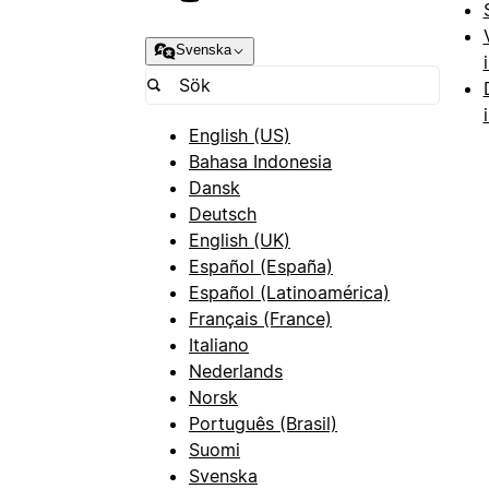
Svenska
English (US)
Bahasa Indonesia
Dansk
Deutsch
English (UK)
Español (España)
Español (Latinoamérica)
Français (France)
Italiano
Nederlands
Norsk
Português (Brasil)
Suomi
Svenska