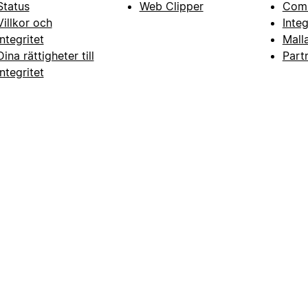
Status
Web Clipper
Com
Villkor och
Inte
integritet
Mall
Dina rättigheter till
Part
integritet