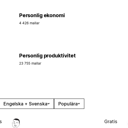
Personlig ekonomi
4 426 mallar
Personlig produktivitet
23 755 mallar
Engelska + Svenska
Populära
s
Gratis