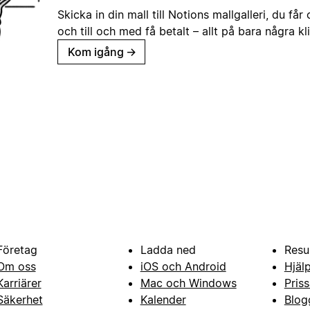
Skicka in din mall till Notions mallgalleri, du får
och till och med få betalt – allt på bara några kl
Kom igång
→
Företag
Ladda ned
Resu
Om oss
iOS och Android
Hjäl
Karriärer
Mac och Windows
Priss
Säkerhet
Kalender
Blog