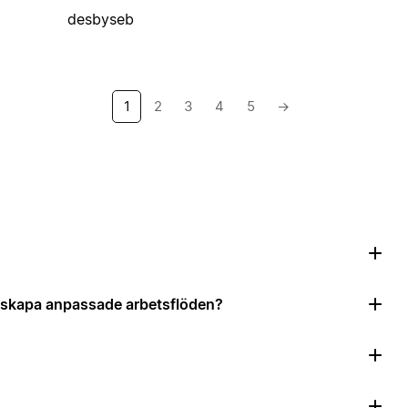
desbyseb
1
2
3
4
5
→
?
tt skapa anpassade arbetsflöden?