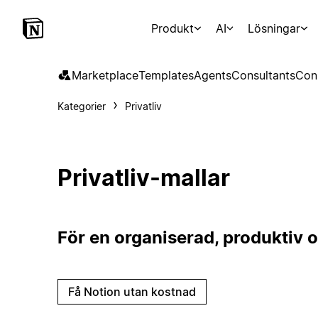
Produkt
AI
Lösningar
Marketplace
Templates
Agents
Consultants
Con
Kategorier
Privatliv
Privatliv-mallar
För en organiserad, produktiv oc
Få Notion utan kostnad