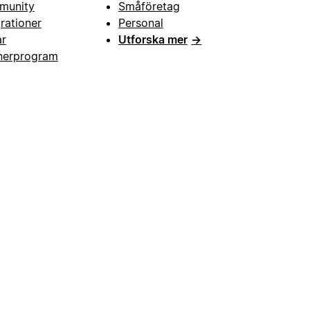
munity
Småföretag
grationer
Personal
ar
Utforska mer
→
nerprogram