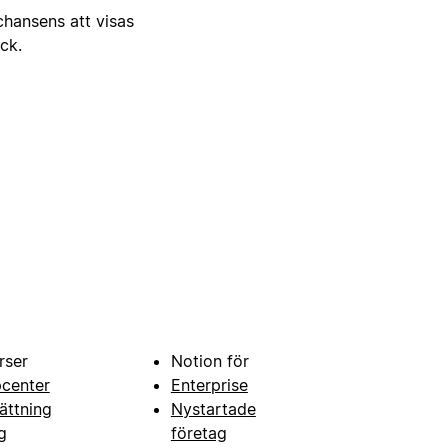
 chansens att visas
ick.
rser
Notion för
pcenter
Enterprise
ättning
Nystartade
g
företag