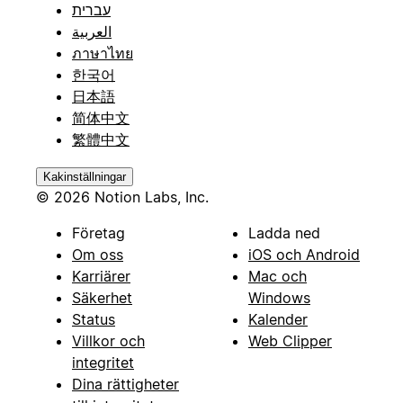
עברית
العربية
ภาษาไทย
한국어
日本語
简体中文
繁體中文
Kakinställningar
© 2026 Notion Labs, Inc.
Företag
Ladda ned
Om oss
iOS och Android
Karriärer
Mac och
Säkerhet
Windows
Status
Kalender
Villkor och
Web Clipper
integritet
Dina rättigheter