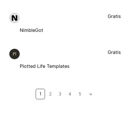
Gratis
NimbleGot
Gratis
Plotted Life Templates
1
2
3
4
5
→