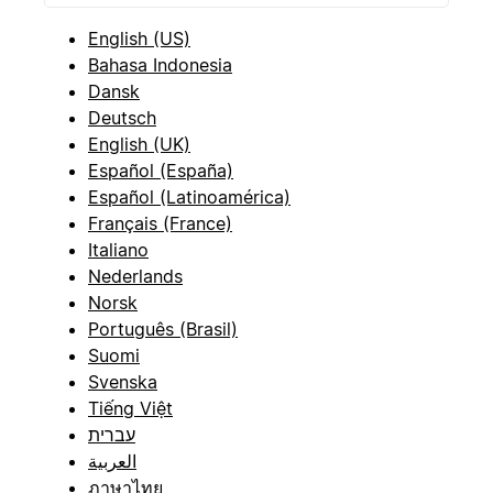
English (US)
Bahasa Indonesia
Dansk
Deutsch
English (UK)
Español (España)
Español (Latinoamérica)
Français (France)
Italiano
Nederlands
Norsk
Português (Brasil)
Suomi
Svenska
Tiếng Việt
עברית
العربية
ภาษาไทย