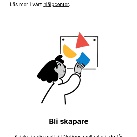
Läs mer i vårt
hjälpcenter
.
Bli skapare
Skicka in din mall till Notions mallgalleri, du får