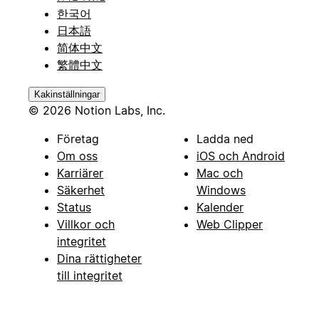
한국어
日本語
简体中文
繁體中文
Kakinställningar
© 2026 Notion Labs, Inc.
Företag
Ladda ned
Om oss
iOS och Android
Karriärer
Mac och
Säkerhet
Windows
Status
Kalender
Villkor och
Web Clipper
integritet
Dina rättigheter
till integritet