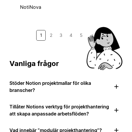
NotiNova
1
2
3
4
5
→
Vanliga frågor
Stöder Notion projektmallar för olika
branscher?
Tillåter Notions verktyg för projekthantering
att skapa anpassade arbetsflöden?
Vad innebär ”modulär projekthantering”?