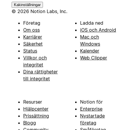
Kakinställningar
© 2026 Notion Labs, Inc.
Företag
Ladda ned
Om oss
iOS och Android
Karriärer
Mac och
Säkerhet
Windows
Status
Kalender
Villkor och
Web Clipper
integritet
Dina rättigheter
till integritet
Resurser
Notion för
Hjälpcenter
Enterprise
Prissättning
Nystartade
Blogg
företag
Community
Småföretag