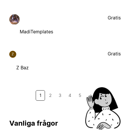
Gratis
MadiTemplates
Gratis
Z
Z Baz
1
2
3
4
5
→
Vanliga frågor