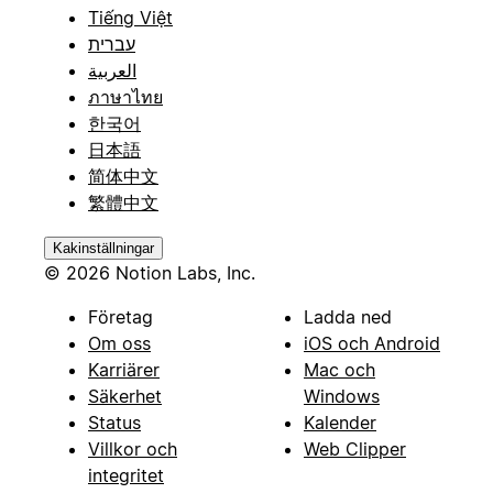
Tiếng Việt
עברית
العربية
ภาษาไทย
한국어
日本語
简体中文
繁體中文
Kakinställningar
© 2026 Notion Labs, Inc.
Företag
Ladda ned
Om oss
iOS och Android
Karriärer
Mac och
Säkerhet
Windows
Status
Kalender
Villkor och
Web Clipper
integritet