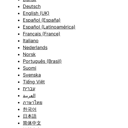
Deutsch
English (UK)
Español (España)
Español (Latinoamérica)
Français (France)
Italiano
Nederlands
Norsk
Português (Brasil)
Suomi
Svenska
Tiếng Việt
עברית
العربية
ภาษาไทย
한국어
日本語
简体中文