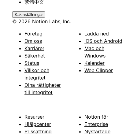
繁體中文
Kakinställningar
© 2026 Notion Labs, Inc.
Företag
Ladda ned
Om oss
iOS och Android
Karriärer
Mac och
Säkerhet
Windows
Status
Kalender
Villkor och
Web Clipper
integritet
Dina rättigheter
till integritet
Resurser
Notion för
Hjälpcenter
Enterprise
Prissättning
Nystartade