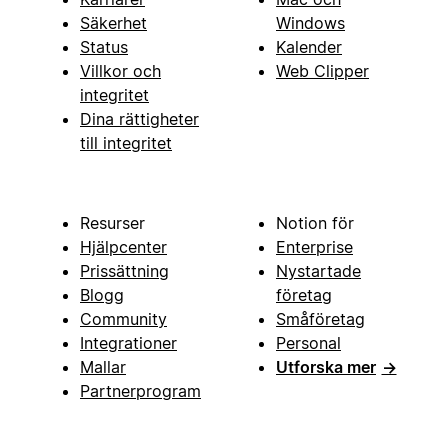
Säkerhet
Windows
Status
Kalender
Villkor och
Web Clipper
integritet
Dina rättigheter
till integritet
Resurser
Notion för
Hjälpcenter
Enterprise
Prissättning
Nystartade
Blogg
företag
Community
Småföretag
Integrationer
Personal
Mallar
Utforska mer
→
Partnerprogram