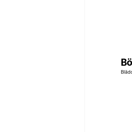
Bö
Bläd