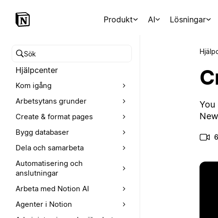
Produkt
AI
Lösningar
Hjälp
Sök i hjälpcentret
C
Hjälpcenter
Kom igång
Arbetsytans grunder
You 
New 
Create & format pages
Bygg databaser
6
Dela och samarbeta
Automatisering och
anslutningar
Arbeta med Notion AI
Agenter i Notion