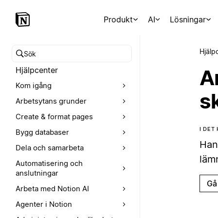
Produkt
AI
Lösningar
Hjälp
Sök i hjälpcentret
Hjälpcenter
An
Kom igång
s
Arbetsytans grunder
Create & format pages
I DET
Bygg databaser
Han
Dela och samarbeta
läm
Automatisering och
anslutningar
Gå 
Arbeta med Notion AI
Agenter i Notion