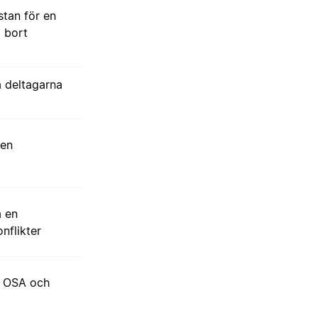
stan för en
a bort
a deltagarna
 en
a en
nflikter
e OSA och