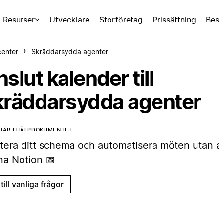
Resurser
Utvecklare
Storföretag
Prissättning
Bes
center
Skräddarsydda agenter
slut kalender till
kräddarsydda agenter
 HÄR HJÄLPDOKUMENTET
tera ditt schema och automatisera möten utan 
na Notion 📅
till vanliga frågor