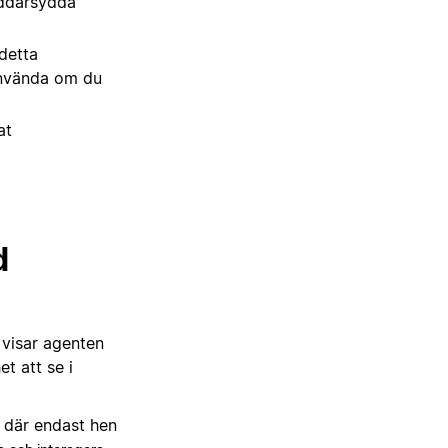
äddarsydda
detta
använda om du
at
d
 visar agenten
t att se i
 där endast hen