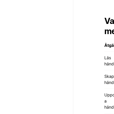
Va
me
Åtgä
Läs
händ
Skap
händ
Uppd
a
händ