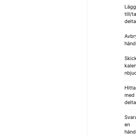
Lägg
till/
delt
Avbr
händ
Skic
kale
nbju
Hitta
med
delt
Svar
en
händ