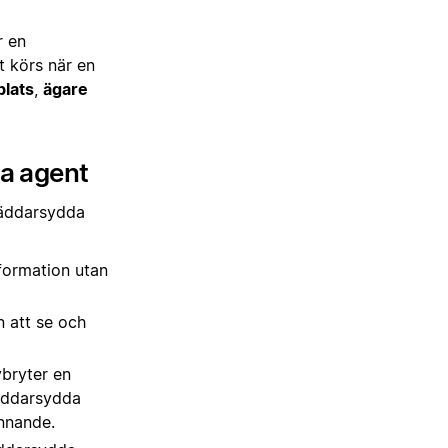
r en
t körs när en
plats
,
ägare
da agent
kräddarsydda
formation utan
 att se och
vbryter en
räddarsydda
nnande.