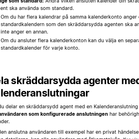
ge som standard:
Ändra vilken ansluten kalender din skr
ent ska använda som standard.
Om du har flera kalendrar på samma kalenderkonto anger 
standardkalendern som den skräddarsydda agenten ska 
inte anger en annan.
Om du ansluter flera kalenderkonton kan du välja en separ
standardkalender för varje konto.
la skräddarsydda agenter me
lenderanslutningar
du delar en skräddarsydd agent med en Kalenderanslutning
användaren som konfigurerade anslutningen
har behörighe
nder.
en anslutna användaren till exempel har en privat händelse