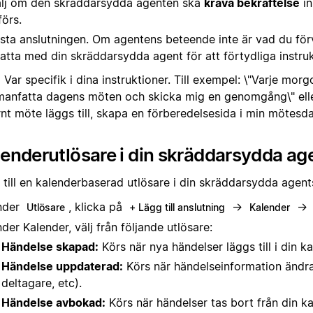
lj om den skräddarsydda agenten ska
kräva bekräftelse
in
förs.
sta anslutningen. Om agentens beteende inte är vad du för
atta med din skräddarsydda agent för att förtydliga instru
:
Var specifik i dina instruktioner. Till exempel: \"Varje morg
anfatta dagens möten och skicka mig en genomgång\" eller
nt möte läggs till, skapa en förberedelsesida i min mötesda
enderutlösare i din skräddarsydda ag
 till en kalenderbaserad utlösare i din skräddarsydda agen
nder
, klicka på
→
→
Utlösare
+ Lägg till anslutning
Kalender
der Kalender, välj från följande utlösare:
Händelse skapad:
Körs när nya händelser läggs till i din ka
Händelse uppdaterad:
Körs när händelseinformation ändras
deltagare, etc).
Händelse avbokad:
Körs när händelser tas bort från din ka