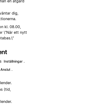
nan en åtgärd
väntar dig,
ktionerna.
on kl. 08.00,
 \"När ett nytt
tabas.\"
ent
ts
.
Inställningar
.
Anslut
lender.
 (tid,
lender.