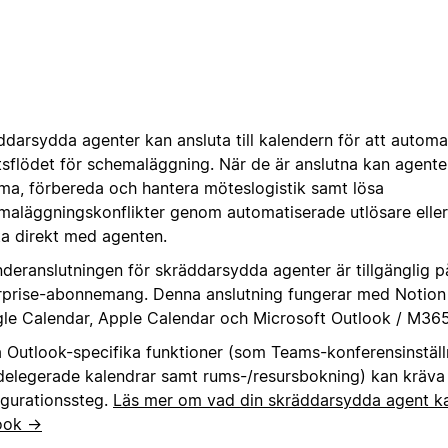
ddarsydda agenter kan ansluta till kalendern för att automa
tsflödet för schemaläggning. När de är anslutna kan agente
ma, förbereda och hantera möteslogistik samt lösa
maläggningskonflikter genom automatiserade utlösare elle
ta direkt med agenten.
nderanslutningen för skräddarsydda agenter är tillgänglig 
rprise-abonnemang. Denna anslutning fungerar med Notion
le Calendar, Apple Calendar och Microsoft Outlook / M36
a Outlook-specifika funktioner (som Teams-konferensinställ
delegerade kalendrar samt rums-/resursbokning) kan kräva 
igurationssteg.
Läs mer om vad din skräddarsydda agent k
ook →