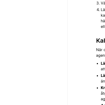
Vä
Lä
ka
hä
el
Kal
När 
agent
Lä
at
Lä
än
Kr
åt
ag