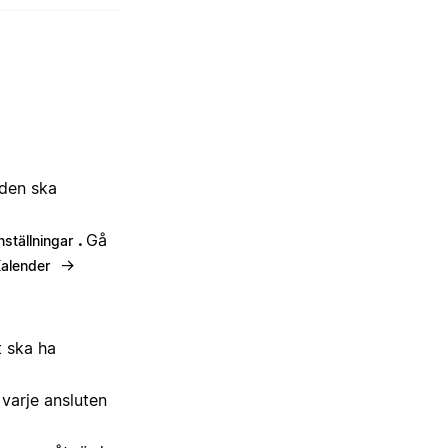
 den ska
.
Gå
nställningar
→
alender
t ska ha
varje ansluten