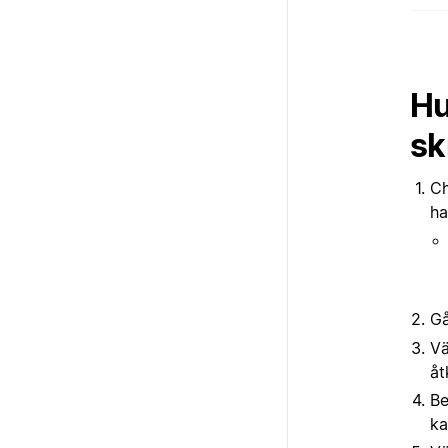
Hu
sk
Ch
ha
Gå
Vä
åt
Be
ka