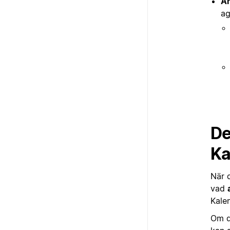
An
ag
De
Ka
När 
vad
Kale
Om d