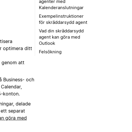
agenter med
Kalenderanslutningar
Exempelinstruktioner
för skräddarsydd agent
Vad din skräddarsydd
agent kan göra med
tisera
Outlook
r optimera ditt
Felsökning
r genom att
på Business- och
 Calendar,
5-konton.
ningar, delade
ett separat
an göra med