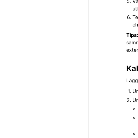
Vä
ut
Te
ch
Tips
samm
exter
Kal
Lägg
U
Un