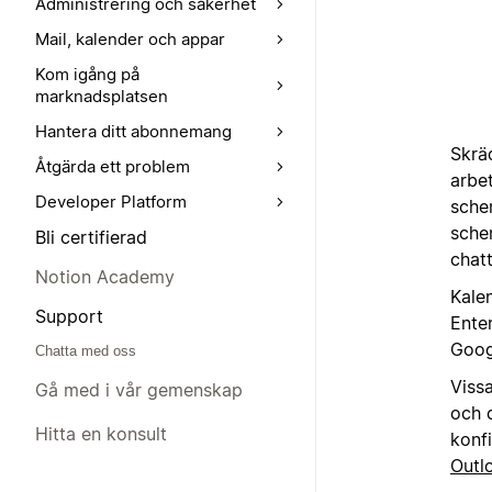
Administrering och säkerhet
Mail, kalender och appar
Kom igång på
marknadsplatsen
Hantera ditt abonnemang
Skrä
Åtgärda ett problem
arbe
Developer Platform
sche
sche
Bli certifierad
chat
Notion Academy
Kale
Support
Ente
Goog
Chatta med oss
Viss
Gå med i vår gemenskap
och 
Hitta en konsult
konf
Outl