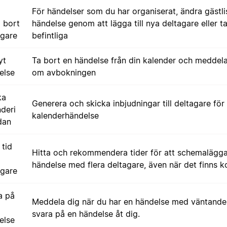
För händelser som du har organiserat, ändra gästli
ta bort
händelse genom att lägga till nya deltagare eller t
agare
befintliga
yt
Ta bort en händelse från din kalender och meddel
else
om avbokningen
ka
Generera och skicka inbjudningar till deltagare för
nderi
kalenderhändelse
dan
 tid
Hitta och rekommendera tider för att schemalägg
händelse med flera deltagare, även när det finns ko
agare
a på
Meddela dig när du har en händelse med väntand
svara på en händelse åt dig.
else