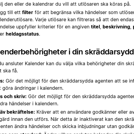
lj den eller de kalendrar du vill att utlösaren ska köras på.
gg till ett
filter
för att begränsa vilka händelser som utlöse
lenderutlösare. Varje utlösare kan filtreras så att den endas
ndelse uppfyller kriterier för en angiven
titel
,
beskrivning
,
ler
heldagsstatus
.
enderbehörigheter i din skräddarsyd
du ansluter Kalender kan du välja vilka behörigheter din s
 ska få.
s:
Gör det möjligt för den skräddarsydda agenten att se in
t göra ändringar i kalendern.
s och skriv:
Gör det möjligt för den skräddarsydda agenten
dra händelser i kalendern.
äv bekräftelse:
Kräver att en användare godkänner eller a
gärd innan den utförs. När detta är inaktiverat kan den sk
enten ändra händelser och skicka inbjudningar utan godkä