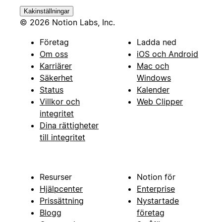
Kakinställningar
© 2026 Notion Labs, Inc.
Företag
Ladda ned
Om oss
iOS och Android
Karriärer
Mac och
Säkerhet
Windows
Status
Kalender
Villkor och
Web Clipper
integritet
Dina rättigheter
till integritet
Resurser
Notion för
Hjälpcenter
Enterprise
Prissättning
Nystartade
Blogg
företag