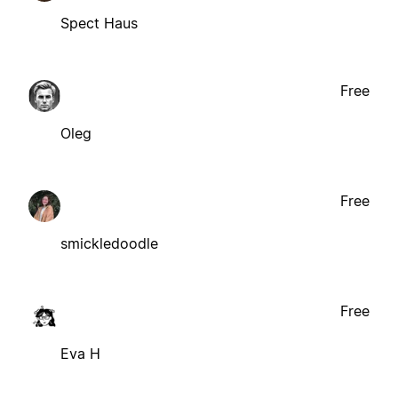
Spect Haus
Free
Oleg
Free
smickledoodle
Free
Eva H