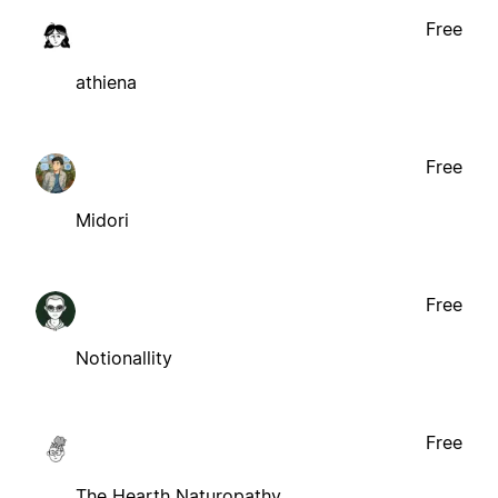
Free
athiena
Free
Midori
Free
Notionallity
Free
The Hearth Naturopathy