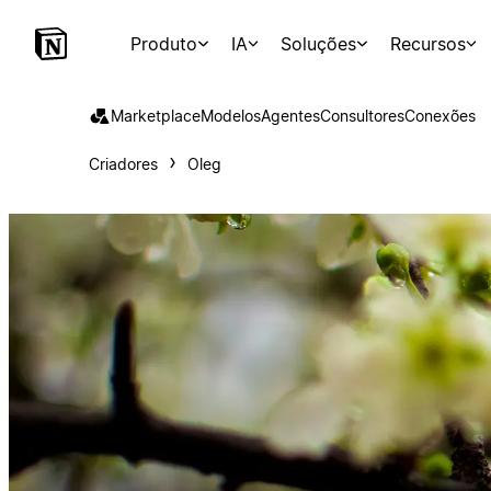
Produto
IA
Soluções
Recursos
Marketplace
Modelos
Agentes
Consultores
Conexões
Criadores
Oleg