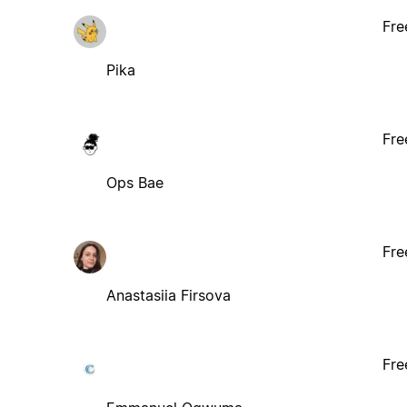
Fre
Pika
Fre
Ops Bae
Fre
Anastasiia Firsova
Fre