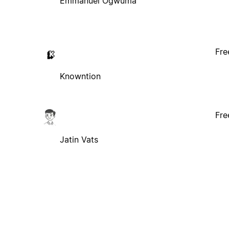
Emmanuel Ogwuma
Fre
Knowntion
Fre
Jatin Vats