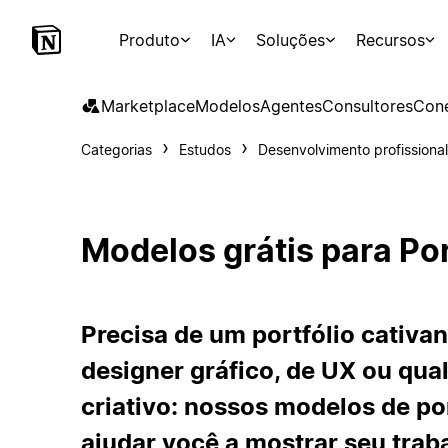
Produto
IA
Soluções
Recursos
Marketplace
Modelos
Agentes
Consultores
Con
Categorias
Estudos
Desenvolvimento profissional
Modelos grátis para Por
Precisa de um portfólio cativa
designer gráfico, de UX ou qual
criativo: nossos modelos de po
ajudar você a mostrar seu trab