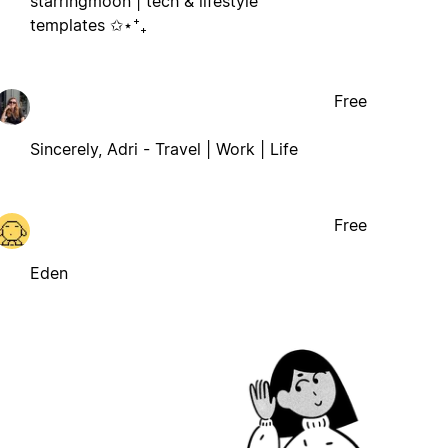
starringmoon | tech & lifestyle
templates ✩⋆⁺₊
Free
Sincerely, Adri - Travel | Work | Life
Free
Eden