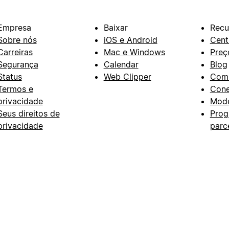
Empresa
Baixar
Recu
Sobre nós
iOS e Android
Cent
Carreiras
Mac e Windows
Preç
Segurança
Calendar
Blog
Status
Web Clipper
Com
Termos e
Con
privacidade
Mode
Seus direitos de
Prog
privacidade
parc