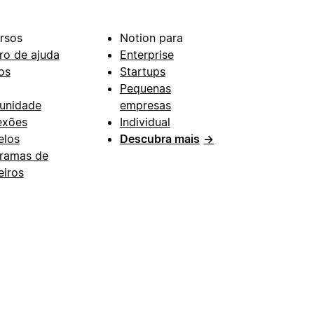
rsos
Notion para
ro de ajuda
Enterprise
os
Startups
Pequenas
unidade
empresas
exões
Individual
los
Descubra mais
→
ramas de
eiros