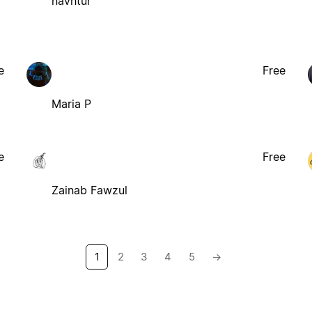
navhtur
e
Free
Maria P
e
Free
Zainab Fawzul
1
2
3
4
5
→