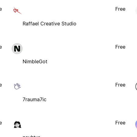
e
Free
Raffael Creative Studio
e
Free
NimbleGot
e
Free
7rauma7ic
e
Free