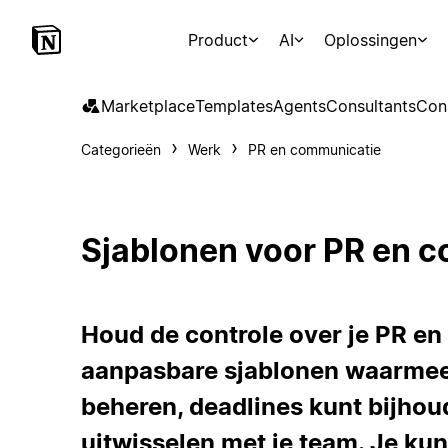
Product
AI
Oplossingen
Marketplace
Templates
Agents
Consultants
Con
Categorieën
Werk
PR en communicatie
Sjablonen voor PR en 
Houd de controle over je PR e
aanpasbare sjablonen waarmee
beheren, deadlines kunt bijhou
uitwisselen met je team. Je ku