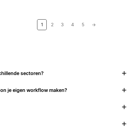
1
2
3
4
5
→
chillende sectoren?
ion je eigen workflow maken?