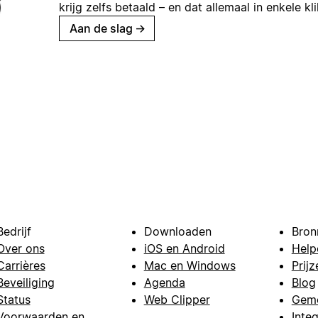
krijg zelfs betaald – en dat allemaal in enkele kl
Aan de slag
→
Bedrijf
Downloaden
Bron
Over ons
iOS en Android
Help
Carrières
Mac en Windows
Prijz
Beveiliging
Agenda
Blog
Status
Web Clipper
Gem
Voorwaarden en
Integ