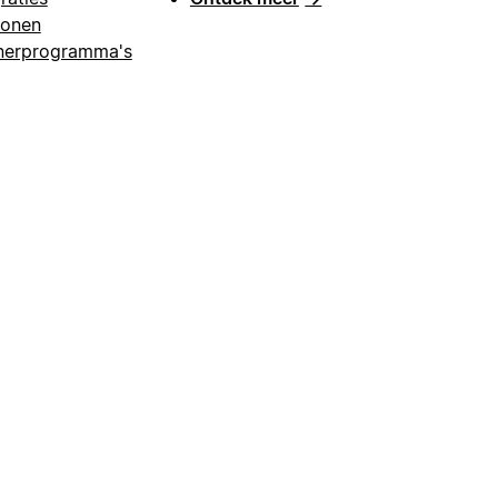
lonen
nerprogramma's