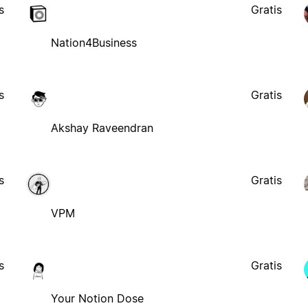
s
Gratis
Nation4Business
s
Gratis
Akshay Raveendran
s
Gratis
VPM
s
Gratis
Your Notion Dose