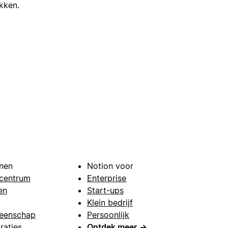
ikken.
nen
Notion voor
centrum
Enterprise
en
Start-ups
Klein bedrijf
eenschap
Persoonlijk
raties
Ontdek meer
→