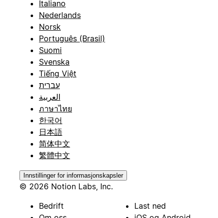
Italiano
Nederlands
Norsk
Português (Brasil)
Suomi
Svenska
Tiếng Việt
עברית
العربية
ภาษาไทย
한국어
日本語
简体中文
繁體中文
Innstillinger for informasjonskapsler
© 2026 Notion Labs, Inc.
Bedrift
Last ned
Om oss
iOS og Android