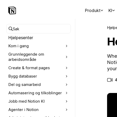
Produkt
KI
Hjelp
Søk i hjelpesenteret
H
Hjelpesenter
Kom i gang
Grunnleggende om
When
arbeidsområde
Noti
Create & format pages
your
Bygg databaser
4
Del og samarbeid
Automasering og tilkoblinger
Jobb med Notion KI
Agenter i Notion