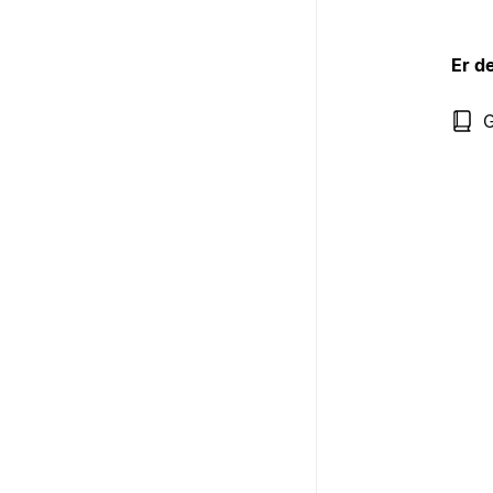
Er d
G