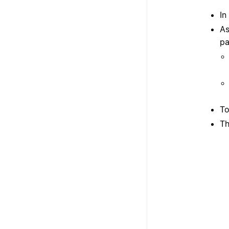
In
As
pa
To
Th