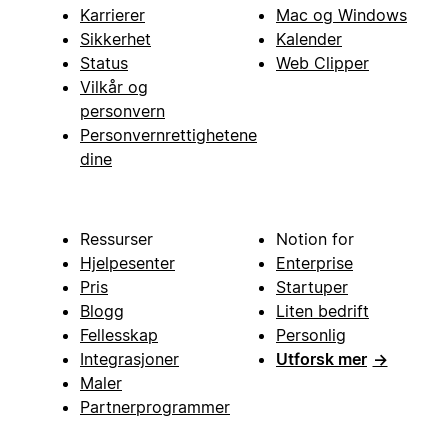
Karrierer
Mac og Windows
Sikkerhet
Kalender
Status
Web Clipper
Vilkår og
personvern
Personvernrettighetene
dine
Ressurser
Notion for
Hjelpesenter
Enterprise
Pris
Startuper
Blogg
Liten bedrift
Fellesskap
Personlig
Integrasjoner
Utforsk mer
→
Maler
Partnerprogrammer