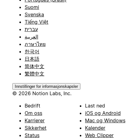
Suomi
Svenska
Tiếng Việt
עברית
العربية
ภาษาไทย
한국어
日本語
简体中文
繁體中文
Innstillinger for informasjonskapsler
© 2026 Notion Labs, Inc.
Bedrift
Last ned
Om oss
iOS og Android
Karrierer
Mac og Windows
Sikkerhet
Kalender
Status
Web Clipper