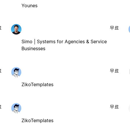
Younes
료
무료
Simo | Systems for Agencies & Service
Businesses
료
무료
ZikoTemplates
료
무료
ZikoTemplates