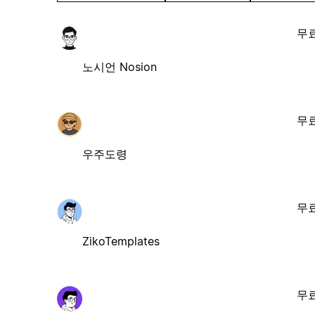
무
노시언 Nosion
무
우주도령
무
ZikoTemplates
무