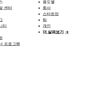
스
용도별
말 센터
회사
스타트업
그
팀
니티
개인
더 살펴보기
→
릿
너 프로그램