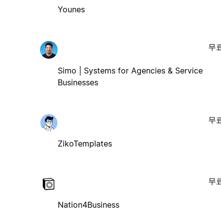
Younes
무
Simo | Systems for Agencies & Service
Businesses
무
ZikoTemplates
무
Nation4Business