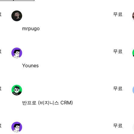
료
무료
mrpugo
료
무료
Younes
료
무료
반프로 (비지니스 CRM)
료
무료