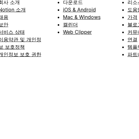
회사 소개
다운로드
리소
Notion 소개
iOS & Android
도움
채용
Mac & Windows
가격
보안
캘린더
블로
서비스 상태
Web Clipper
커뮤
이용약관 및 개인정
연결
보 보호정책
템플
개인정보 보호 권한
파트