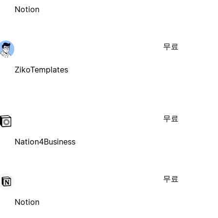
Notion
무료
ZikoTemplates
무료
Nation4Business
무료
Notion