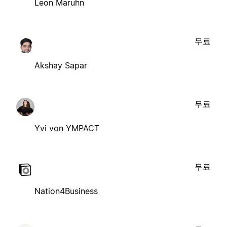
Leon Maruhn
무료
Akshay Sapar
무료
Yvi von YMPACT
무료
Nation4Business