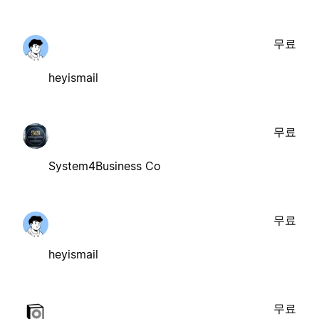
무료
heyismail
무료
System4Business Co
무료
heyismail
무료