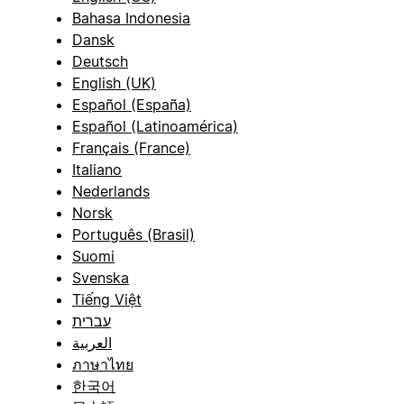
Bahasa Indonesia
Dansk
Deutsch
English (UK)
Español (España)
Español (Latinoamérica)
Français (France)
Italiano
Nederlands
Norsk
Português (Brasil)
Suomi
Svenska
Tiếng Việt
עברית
العربية
ภาษาไทย
한국어