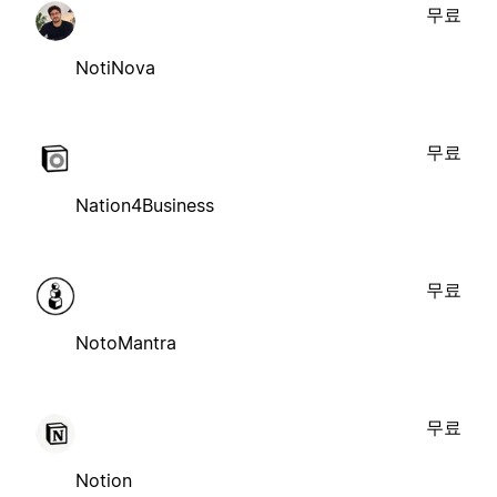
무료
NotiNova
무료
Nation4Business
무료
NotoMantra
무료
Notion