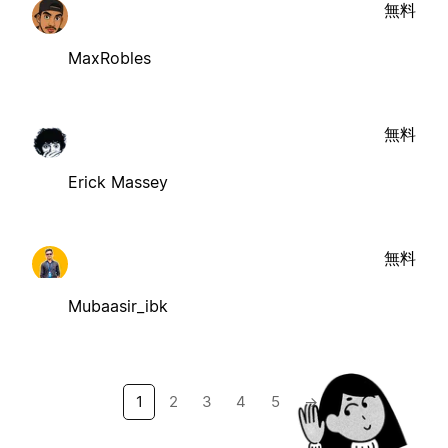
無料
MaxRobles
無料
Erick Massey
無料
Mubaasir_ibk
1
2
3
4
5
→