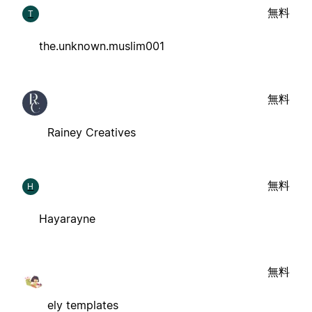
無料
T
the.unknown.muslim001
無料
Rainey Creatives
無料
H
Hayarayne
無料
ely templates