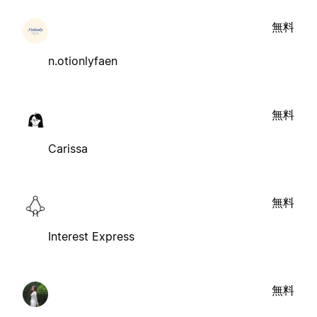
無料
n.otionlyfaen
無料
Carissa
無料
Interest Express
無料