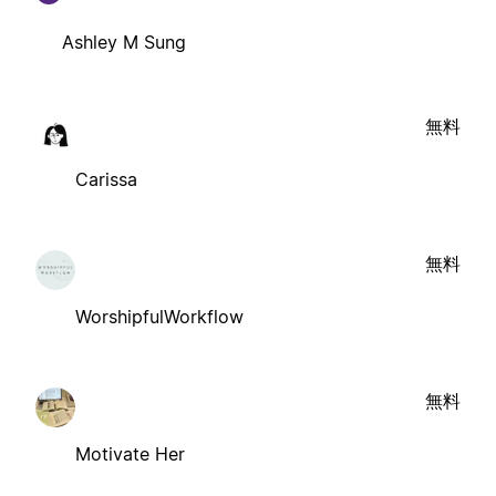
Ashley M Sung
無料
Carissa
無料
WorshipfulWorkflow
無料
Motivate Her