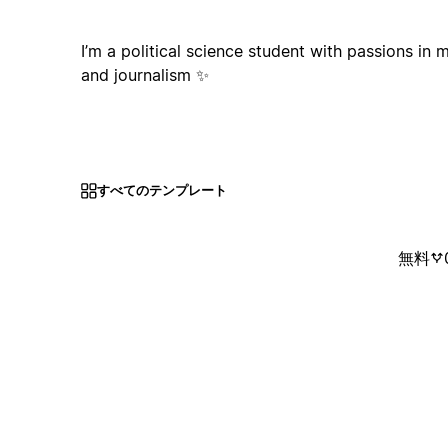
I’m a political science student with passions in m
and journalism ✨
すべてのテンプレート
無料