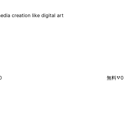
edia creation like digital art
0
無料
0