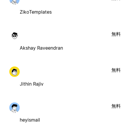
ZikoTemplates
無料
Akshay Raveendran
無料
Jithin Rajiv
無料
heyismail