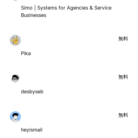
Simo | Systems for Agencies & Service
Businesses
無料
Pika
無料
desbyseb
無料
heyismail