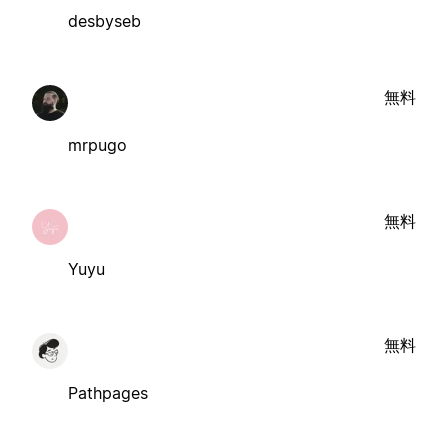
desbyseb
無料
mrpugo
無料
Yuyu
無料
Pathpages