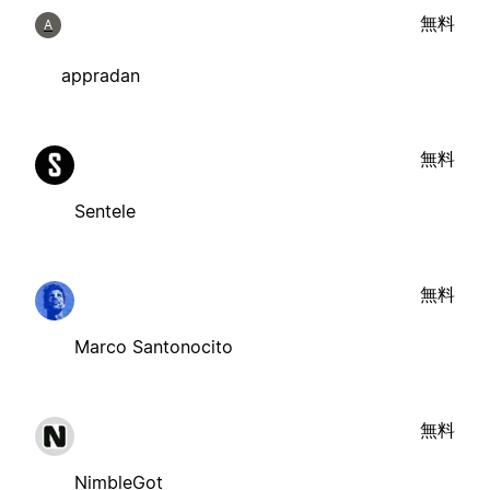
無料
A
appradan
無料
Sentele
無料
Marco Santonocito
無料
NimbleGot