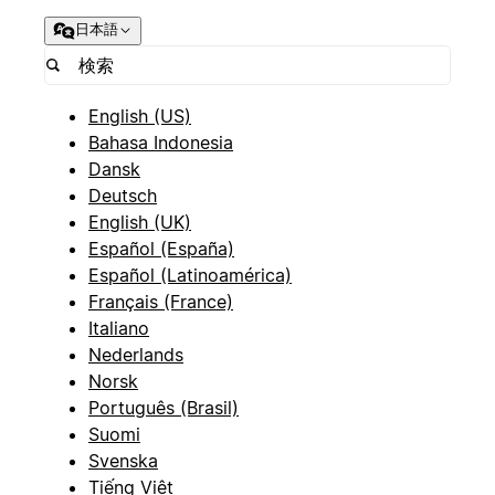
日本語
English (US)
Bahasa Indonesia
Dansk
Deutsch
English (UK)
Español (España)
Español (Latinoamérica)
Français (France)
Italiano
Nederlands
Norsk
Português (Brasil)
Suomi
Svenska
Tiếng Việt