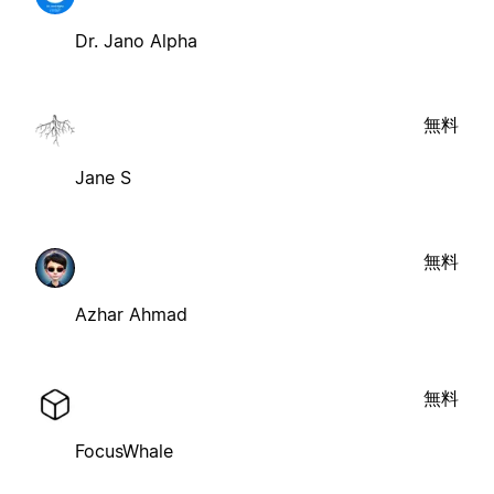
Dr. Jano Alpha
無料
Jane S
無料
Azhar Ahmad
無料
FocusWhale