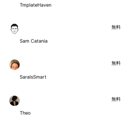
TmplateHaven
無料
Sam Catania
無料
SaraIsSmart
無料
Theo