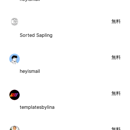
無料
Sorted Sapling
無料
heyismail
無料
templatesbylina
無料