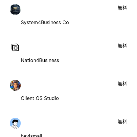
無料
System4Business Co
無料
Nation4Business
無料
Client OS Studio
無料
heyismail