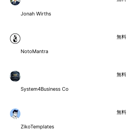
Jonah Wirths
無料
NotoMantra
無料
System4Business Co
無料
ZikoTemplates