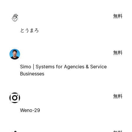
無料
とうまろ
無料
Simo | Systems for Agencies & Service
Businesses
無料
Weno-29