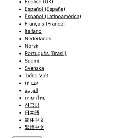
English (UK)
Español (España)
Español (Latinoamérica)
Français (France)
Italiano
Nederlands
Norsk
Português (Brasil)
Suomi
Svenska
Tiếng Việt
עברית
العربية
ภาษาไทย
한국어
日本語
简体中文
繁體中文