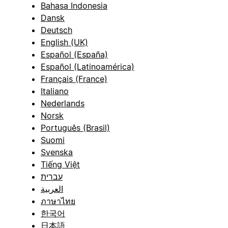
Bahasa Indonesia
Dansk
Deutsch
English (UK)
Español (España)
Español (Latinoamérica)
Français (France)
Italiano
Nederlands
Norsk
Português (Brasil)
Suomi
Svenska
Tiếng Việt
עברית
العربية
ภาษาไทย
한국어
日本語