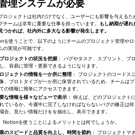
管理システムが必要
プロジェクトは社内だけでなく、ユーザーにも影響を与えるた
グチームは非常に重要な仕事を担っています。
もし納期が遅れ
見つかれば、社内外に多大なる影響が発生します。
tionを使うことで、以下のようにチームのプロジェクト管理や
ムの実現が可能です。
プロジェクトの状況を把握
： バグやタスク、スプリント、プ
し、容易に管理・更新できるようになります。
ロジェクトの情報を一か所に整理
： プロジェクトのコードス
像、プロトタイプが一か所に保管されているため、チームはプ
ての情報に簡単にアクセスできます。
要な情報を様々なビューで表示
： 例えば、どのプロジェクト
れているか、今週中に完了しなければならないバグの修正は何
場合、見たい情報だけをを抽出し、表示できます。
、Notionを使うことによるメリットとは何でしょうか。
業のスピードと品質を向上し、時間を節約
： プロジェクトマ