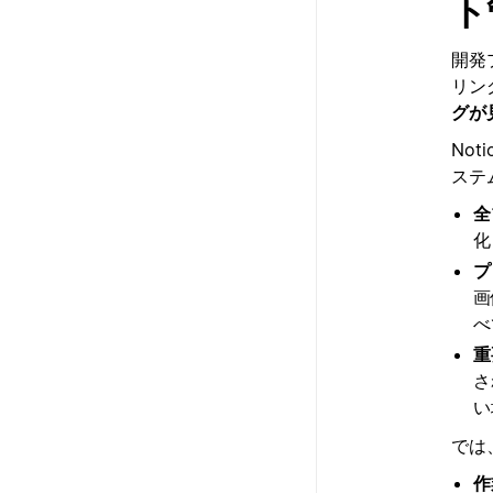
ト
開発
リン
グが
No
ステ
全
化
プ
画
べ
重
さ
い
では
作