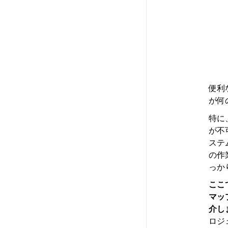
便利
が何
特に
が不
ステ
の作
っか
ここ
マッ
介し
ロジ