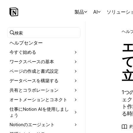
製品
AI
ソリューシ
ヘル
ヘルプセンターを検索
ヘルプセンター
今すぐ始める
ワークスペースの基本
ページの作成と書式設定
データベースを構築する
共有とコラボレーション
1つ
ェク
オートメーションとコネクト
ト作
仕事にNotion AIを使用しまし
る時
ょう
Notionのエージェント
約