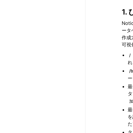
1
No
ータ
作成
可視
/
れ
/
ー
最
タ
最
を
た
タ