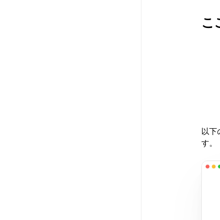
こ
1
2
3
以下
す。