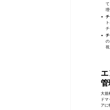
て
理
チ
ト
チ
チ
の
視
エ
管
大規
ドマ
アに