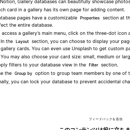
 Notion, Gallery databases can beautifully showcase photos 
ch card in a gallery has its own page for adding content.
tabase pages have a customizable
section at t
Properties
fect the entire database.
 access a gallery’s main menu, click on the three-dot icon a
In the
section, you can choose to display your page
Layout
gallery cards. You can even use Unsplash to get custom p
You may also choose your card size: small, medium or larg
ply filters to your database view in the
section.
Filter
e the
option to group team members by one of th
Group by
nally, you can lock your database to prevent accidental 
フィードバックを送信
このコンテンツは役に立ち