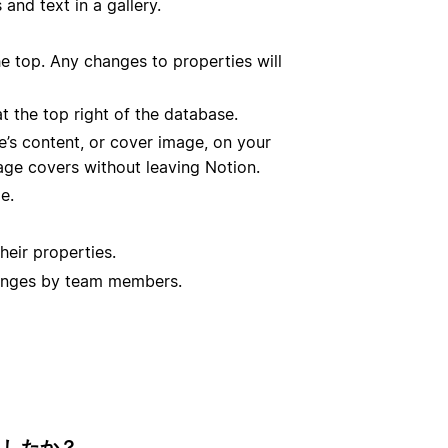
and text in a gallery.
he top. Any changes to properties will
t the top right of the database.
’s content, or cover image, on your
age covers without leaving Notion.
e.
eir properties.
changes by team members.
ましたか？