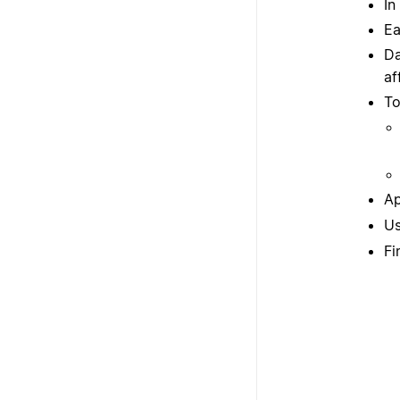
In
Ea
Da
af
To
Ap
Us
Fi