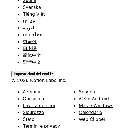
Suomi
Svenska
Tiếng Việt
עברית
العربية
ภาษาไทย
한국어
日本語
简体中文
繁體中文
Impostazioni dei cookie
© 2026 Notion Labs, Inc.
Azienda
Scarica
Chi siamo
iOS e Android
Lavora con noi
Mac e Windows
Sicurezza
Calendario
Stato
Web Clipper
Termini e privacy